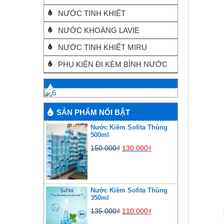
NƯỚC TINH KHIẾT
NƯỚC KHOÁNG LAVIE
NƯỚC TINH KHIẾT MIRU
PHỤ KIỆN ĐI KÈM BÌNH NƯỚC
SẢN PHẨM NỔI BẬT
Nước Kiềm Sofita Thùng
500ml
150.000
₫
130.000
₫
Nước Kiềm Sofita Thùng
350ml
135.000
₫
110.000
₫