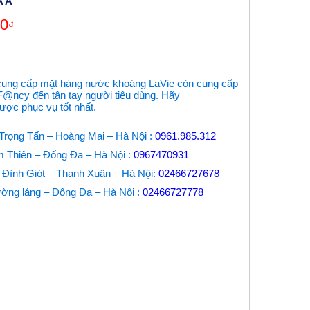
A A
00
₫
cung cấp mặt hàng nước khoáng LaVie còn cung cấp
 F@ncy đến tận tay người tiêu dùng. Hãy
ược phục vụ tốt nhất.
 Trọng Tấn – Hoàng Mai – Hà Nội :
0961.985.312
 Thiên – Đống Đa – Hà Nội :
0967470931
 Đình Giót – Thanh Xuân – Hà Nội:
02466727678
ờng láng – Đống Đa – Hà Nội :
02466727778