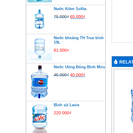
Nước Kiềm Sofita
75.000
₫
65.000
₫
Nước khoáng TH True bình
19L
81.000
₫
RELA
Nước Uống Đóng Bình Miru
45.000
₫
40.000
₫
Bình sứ Lavie
220.000
₫