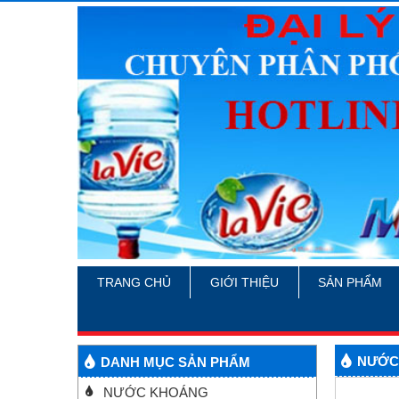
TRANG CHỦ
GIỚI THIỆU
SẢN PHẨM
NƯỚC 
DANH MỤC SẢN PHẨM
NƯỚC KHOÁNG