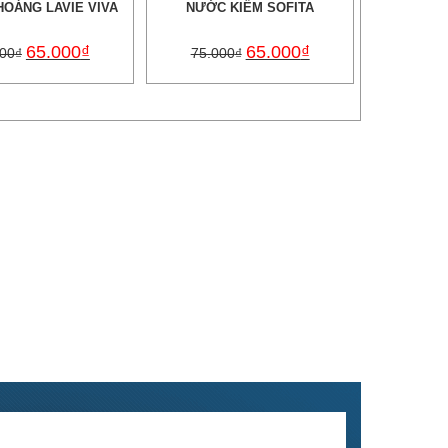
OÁNG LAVIE VIVA
NƯỚC KIỀM SOFITA
65.000
₫
65.000
₫
000
₫
75.000
₫