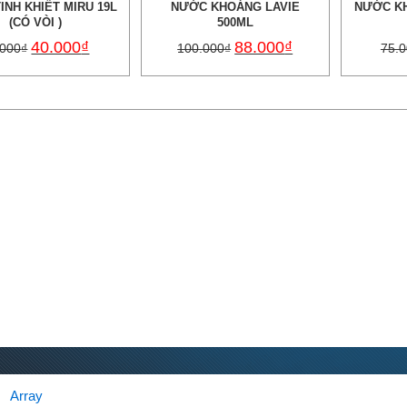
INH KHIẾT MIRU 19L
NƯỚC KHOÁNG LAVIE
NƯỚC KH
(CÓ VÒI )
500ML
40.000
₫
88.000
₫
.000
₫
100.000
₫
75.
Array