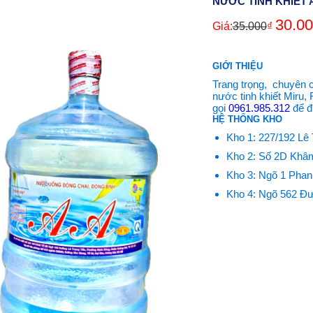
NƯỚC TINH KHIẾT 
30.0
Giá:
35.000
₫
GIỚI THIỆU
Trang trọng, chuyên 
nước tinh khiết Miru,
gọi
0961.985.312
để đ
HỆ THỐNG KHO
Kho 1: 227/192 Lê
Kho 2: Số 2D Khâm
Kho 3: Ngõ 1 Phan
Kho 4: Ngõ 562 Đư