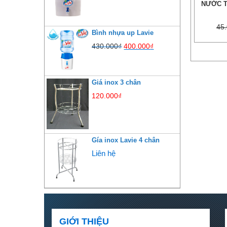
NƯỚC T
45
Bình nhựa up Lavie
430.000
₫
400.000
₫
Giá inox 3 chân
120.000
₫
Gía inox Lavie 4 chân
Liên hệ
GIỚI THIỆU